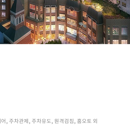
제어, 주차관제, 주차유도, 원격검침, 홈오토 외