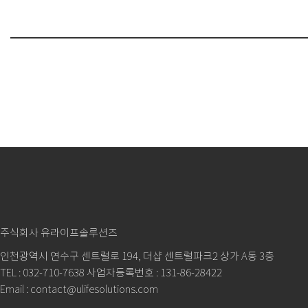
주식회사 유라이프솔루션즈
인천광역시 연수구 센트럴로 194, 더샵 센트럴파크2 상가 A동 3층
TEL : 032-710-7638 사업자등록번호 : 131-86-28422
Email : contact@ulifesolutions.com