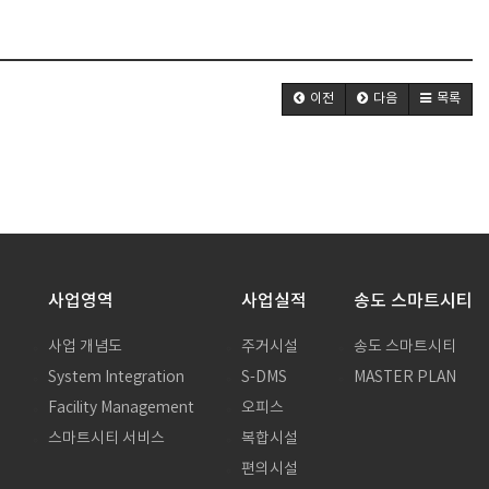
이전
다음
목록
사업영역
사업실적
송도 스마트시티
사업 개념도
주거시설
송도 스마트시티
System Integration
S-DMS
MASTER PLAN
말
Facility Management
오피스
스마트시티 서비스
복합시설
편의시설