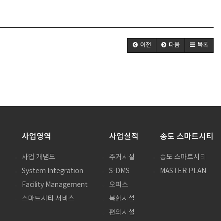
이전
다음
목록
사업영역
사업실적
송도 스마트시티
사업 개념도
주거시설
송도 스마트시티
System Integration
S-DMS
MASTER PLAN
말
Facility Management
오피스
스마트시티 서비스
복합시설
편의시설