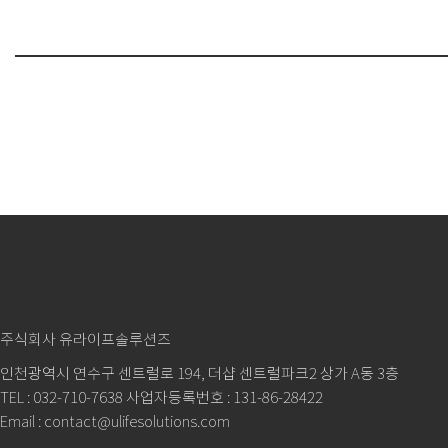
주식회사 유라이프솔루션즈
인천광역시 연수구 센트럴로 194, 더샵 센트럴파크2 상가 A동 3층
TEL : 032-710-7638 사업자등록번호 : 131-86-28422
Email : contact@ulifesolutions.com