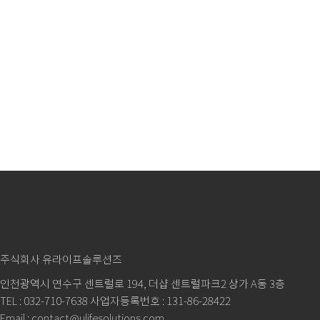
주식회사 유라이프솔루션즈
인천광역시 연수구 센트럴로 194, 더샵 센트럴파크2 상가 A동 3층
TEL : 032-710-7638 사업자등록번호 : 131-86-28422
Email : contact@ulifesolutions.com