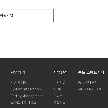
?
회원가입
사업영역
사업실적
송도 스마트시티
사업 개념도
주거시설
송도 스마트시티
System Integration
S-DMS
MASTER PLAN
말
Facility Management
오피스
스마트시티 서비스
복합시설