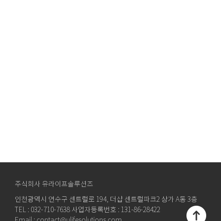
주식회사 유라이프솔루션즈
인천광역시 연수구 센트럴로 194, 더샵 센트럴파크2 상가 A동 3층
TEL : 032-710-7638 사업자등록번호 : 131-86-28422
Email : contact@ulifesolutions.com