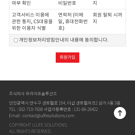
여부 확인
비밀번호
지
고객서비스 이용에
연락처 (이메
회원 탈퇴 시까
관한 통지, CS대응을
일, 휴대전화번
지
위한 이용자 식별
호)
개인정보처리방침안내의 내용에 동의합니다.
회원가입
주식회사 유라이프솔루션즈
인천광역시 연수구 센트럴로 194, 더샵 센트럴파크2 상가 A동 3층
TEL : 032-710-7638 사업자등록번호 : 131-86-28422
Email : contact@ulifesolutions.com
COPYRIGHT U.LIFE SOLUTIONS.
ALL RIGHTS RESERVED.