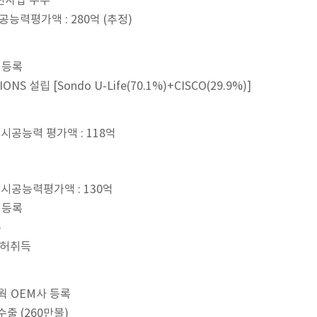
통신사업 수주
공능력평가액 : 280억 (추정)
업등록
TIONS 설립 [Sondo U-Life(70.1%)+CISCO(29.9%)]
 시공능력 평가액 : 118억
 시공능력평가액 : 130억
업등록
록
면허취득
트웍 OEM사 등록
출 (260만불)