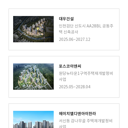
대우건설
인천검단 신도시 AA28BL 공동주
택 신축공사
2025.06~2027.12
포스코이앤씨
원당뉴타운1구역주택재개발정비
사업
2025.05~2028.04
에이치엘디앤아이한라
서신동 감나무골 주택재개발정비
사업