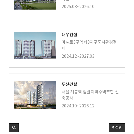
2025.03~2026.10
대우건설
마포로3구역제3지구도시환경정
비
2024.12~2027.03
두산건설
서울 개봉역 림괄지역주택조합 신
축공사
2024.10~2026.12
정렬