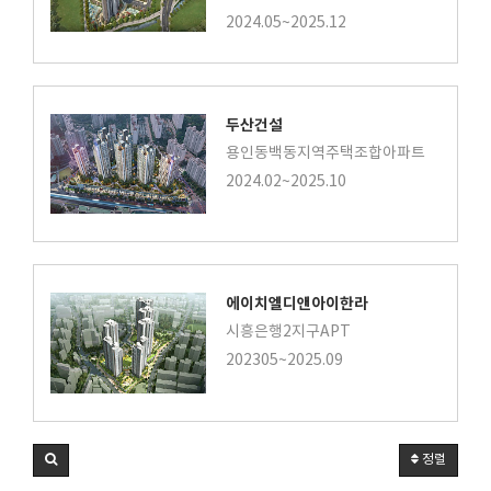
2024.05~2025.12
두산건설
용인동백동지역주택조합아파트
2024.02~2025.10
에이치엘디앤아이한라
시흥은행2지구APT
202305~2025.09
정렬