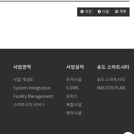
이전
다음
목록
사업영역
사업실적
송도 스마트시티
사업 개념도
주거시설
송도 스마트시티
System Integration
S-DMS
MASTER PLAN
말
Facility Management
오피스
스마트시티 서비스
복합시설
편의시설