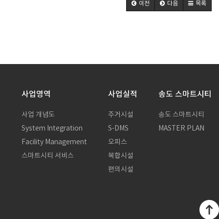
이전
다음
목록
사업영역
사업실적
송도 스마트시티
사업 개념도
주거시설
송도 스마트시티
System Integration
S-DMS
MASTER PLAN
말
Facility Management
오피스
스마트시티 서비스
복합시설
편의시설