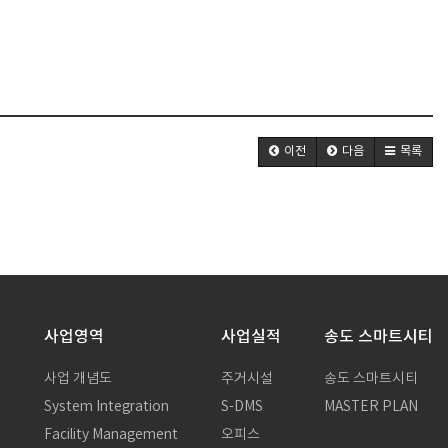
이전
다음
목록
사업영역
사업실적
송도 스마트시티
사업 개념도
주거시설
송도 스마트시티
System Integration
S-DMS
MASTER PLAN
말
Facility Management
오피스