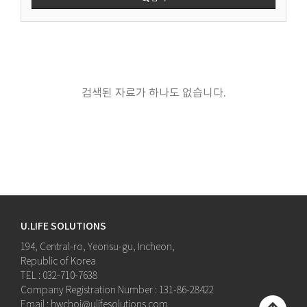
검색된 자료가 하나도 없습니다.
U.LIFE SOLUTIONS
194, Central-ro, Yeonsu-gu, Incheon,
Republic of Korea
TEL : 032-710-7638
Company Registration Number : 131-86-28422
Email : hwchoi@ulifesolutions.com