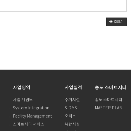
조회순
사업영역
사업실적
송도 스마트시티
사업 개념도
주거시설
송도 스마트시티
System Integration
S-DMS
MASTER PLAN
말
Facility Management
오피스
스마트시티 서비스
복합시설