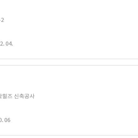
2
2. 04.
락힐즈 신축공사
0. 06