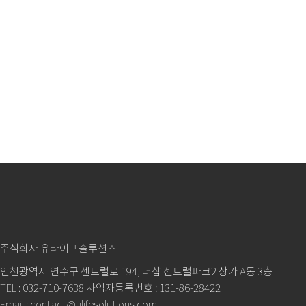
주식회사 유라이프솔루션즈
인천광역시 연수구 센트럴로 194, 더샵 센트럴파크2 상가 A동 3층
TEL : 032-710-7638 사업자등록번호 : 131-86-28422
Email : contact@ulifesolutions.com