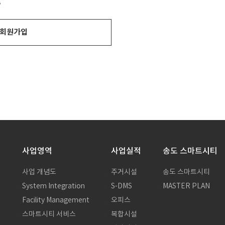
?
회원가입
사업영역
사업실적
송도 스마트시티
사업 개념도
주거시설
송도 스마트시티
System Integration
S-DMS
MASTER PLAN
말
Facility Management
오피스
스마트시티 서비스
복합시설