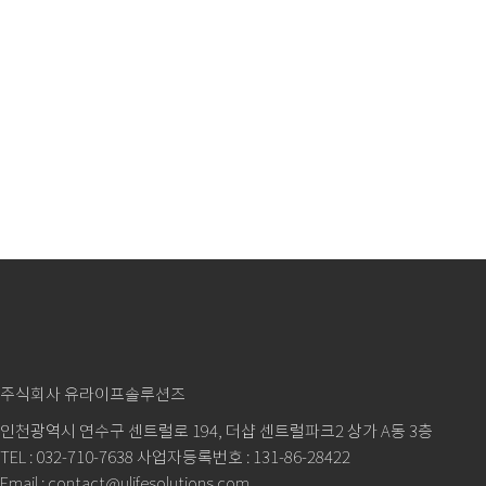
주식회사 유라이프솔루션즈
인천광역시 연수구 센트럴로 194, 더샵 센트럴파크2 상가 A동 3층
TEL : 032-710-7638 사업자등록번호 : 131-86-28422
Email : contact@ulifesolutions.com