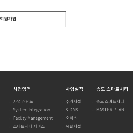
?
회원가입
사업영역
사업실적
송도 스마트시티
사업 개념도
주거시설
송도 스마트시티
System Integration
S-DMS
MASTER PLAN
말
Facility Management
오피스
스마트시티 서비스
복합시설