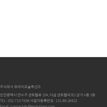
주식회사 유라이프솔루션즈
인천광역시 연수구 센트럴로 194, 더샵 센트럴파크2 상가 A동 3층
TEL : 032-710-7638 사업자등록번호 : 131-86-28422
Email : contact@ulifesolutions.com